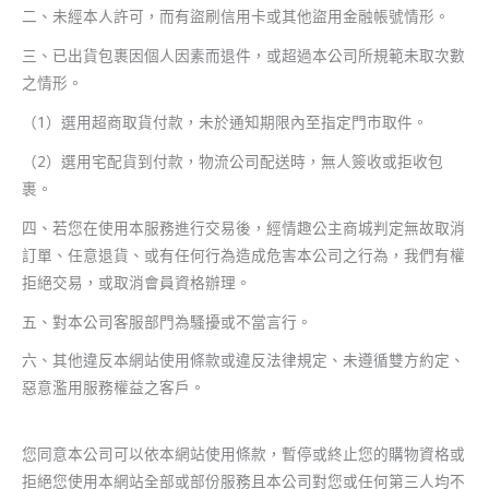
二、未經本人許可，而有盜刷信用卡或其他盜用金融帳號情形。
三、已出貨包裹因個人因素而退件，或超過本公司所規範未取次數
之情形。
（1）選用超商取貨付款，未於通知期限內至指定門市取件。
（2）選用宅配貨到付款，物流公司配送時，無人簽收或拒收包
裹。
四、若您在使用本服務進行交易後，經情趣公主商城判定無故取消
訂單、任意退貨、或有任何行為造成危害本公司之行為，我們有權
拒絕交易，或取消會員資格辦理。
五、對本公司客服部門為騷擾或不當言行。
六、其他違反本網站使用條款或違反法律規定、未遵循雙方約定、
惡意濫用服務權益之客戶。
您同意本公司可以依本網站使用條款，暫停或終止您的購物資格或
拒絕您使用本網站全部或部份服務且本公司對您或任何第三人均不