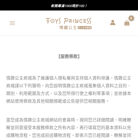
跳
新開幕滿1000現折100！
至
主
要
內
容
【服務條款】
情趣公主商城為了維護個人隱私權與支持個人資料保護，情趣公主
商城謹以下列聲明，向您說明情趣公主商城蒐集個人資料之目的、
類別、利用範圍及方式、以及您所得行使之權利等事項；並依據本
網站使用條款及其他相關規範或公告提供您相關服務。
當您成為情趣公主商城網站的會員時，視同您已詳細閱讀、明確瞭
解並同意接受本服務條款之所有內容，再行填寫您的基本資料以完
成購物流程。您完成前述購物流程，即表示您已經閱讀、瞭解並同