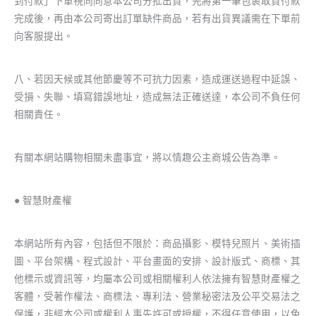
到付款」下單視同同意本公司分批出貨，先將第一筆包裹取貨付款
完成後，再由本公司寄出訂單缺件商品，若有出貨異議需在下單前
向客服提出。
八、若因天候或其他節慶等不可抗力因素，造成運送過程中延誤、
受損、失聯、填寫錯誤地址，造成無法正確送達，本公司不負任何
相關責任。
有關本網站購物相關未盡事宜，將以情趣公主商城公告為準。
● 智慧財產權
本網站所有內容，包括但不限於：商品攝影、模特兒照片、美術插
圖、平台架構、程式設計、平台畫面的安排、設計版式、商標、其
他標示或資訊等，均屬本公司或相關權利人依法擁有智慧財產權之
客體，受著作權法、商標法、專利法、營業秘密法及公平交易法之
保護，非經本公司或權利人事先許可或授權，不得任意使用，以免