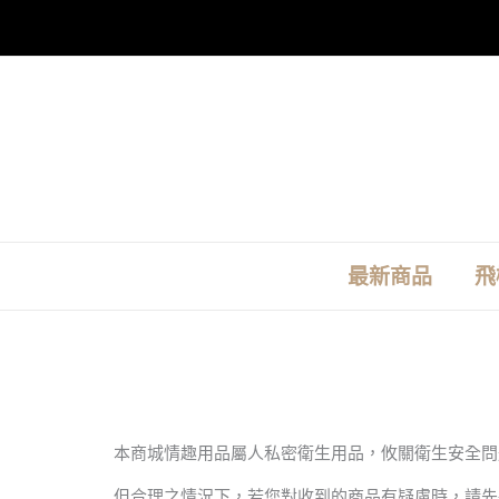
跳
至
主
要
內
容
最新商品
飛
本商城情趣用品屬人私密衛生用品，攸關衛生安全問
但合理之情況下，若您對收到的商品有疑慮時，請先