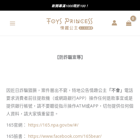
跳
新開幕滿1000現折100！
至
主
要
內
容
【防詐騙宣導】
因近日詐騙猖獗，案件層出不窮，特地公告情趣公主
「不會」
電話
要求消費者前往提款機（或網路銀行APP）操作任何退款事宜或是
提供銀行帳號，請不要聽從指示操作ATM或APP，切勿提供任何個
人資料，請大家慎重留意。
165官網：
https://165.npa.gov.tw/#/
165臉書：
https://www.facebook.com/165bear/