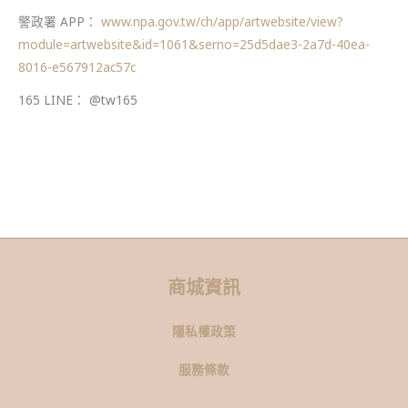
警政署 APP：
www.npa.gov.tw/ch/app/artwebsite/view?
module=artwebsite&id=1061&serno=25d5dae3-2a7d-40ea-
8016-e567912ac57c
165 LINE： @tw165
商城資訊
隱私權政策
服務條款