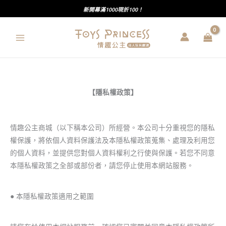
跳
新開幕滿1000現折100！
至
主
要
內
容
【隱私權政策】
情趣公主商城（以下稱本公司）所經營。本公司十分重視您的隱私
權保護，將依個人資料保護法及本隱私權政策蒐集、處理及利用您
的個人資料，並提供您對個人資料權利之行使與保護。若您不同意
本隱私權政策之全部或部份者，請您停止使用本網站服務。
● 本隱私權政策適用之範圍