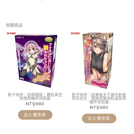
相關商品
對子哈特｜妖精傳說｜螺紋真空
對子哈特｜如果每天不被內射會
吮吸飛機杯自慰器
死的女生｜緊緻密集肉粒波型飛
機杯自慰器
NT$
980
NT$
480
加入購物車
加入購物車