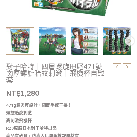
｜
肉
厚
螺
旋
胎
紋
刺
激
對子哈特｜四層螺旋甩尾471號｜
｜
肉厚螺旋胎紋刺激｜飛機杯自慰
飛
套
機
NT$
1,280
杯
自
471g超肉厚設計，阻斷手感干擾！
慰
螺旋胎紋刺激
套
高刺激飛機杯
數
R20原廠日本對子哈特出品
量
高品質矽膠，仿真人肌膚柔軟親膚材質