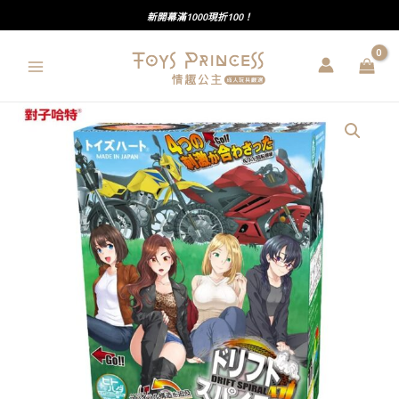
跳
新開幕滿1000現折100！
至
主
要
內
對
容
子
哈
特
｜
四
層
螺
旋
甩
尾
471
號