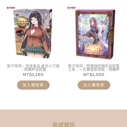
對子哈特｜性徒會長 處女小穴版
對子哈特｜時間操控師的自慰套
｜飛機杯自慰器
工房｜一孔雙道新快感｜飛機杯
NT$
1,160
NT$
1,000
加入購物車
加入購物車
商城資訊