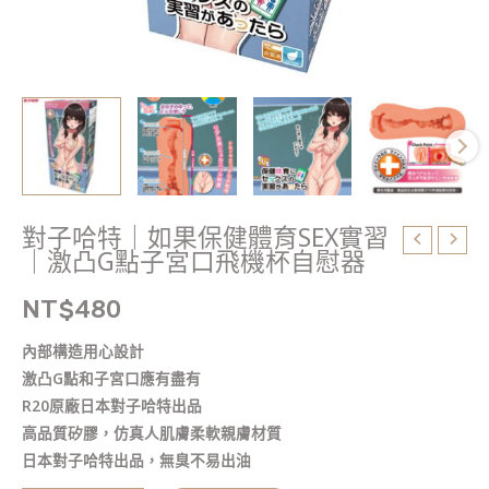
習
｜
激
凸
G
點
子
宮
口
對子哈特｜如果保健體育SEX實習
飛
｜激凸G點子宮口飛機杯自慰器
機
杯
NT$
480
自
內部構造用心設計
慰
激凸G點和子宮口應有盡有
器
R20原廠日本對子哈特出品
數
高品質矽膠，仿真人肌膚柔軟親膚材質
量
日本對子哈特出品，無臭不易出油