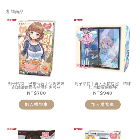
相關商品
對子哈特｜巴布密著｜保姆姊姊
對子哈特｜真・天使包容｜結球
刺激龜頭繫帶飛機杯夾吸器
包圍擠壓飛機杯
NT$
780
NT$
940
加入購物車
加入購物車