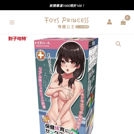
跳
新開幕滿1000現折100！
至
主
要
內
對
容
子
哈
特
｜
如
果
保
健
體
育
SEX
實