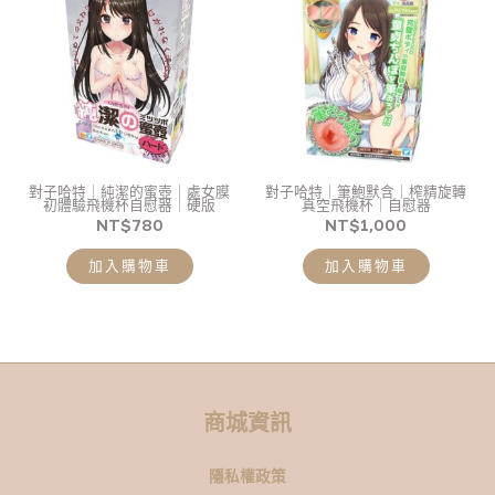
對子哈特｜純潔的蜜壺｜處女膜
對子哈特｜筆鮑默含｜榨精旋轉
初體驗飛機杯自慰器｜硬版
真空飛機杯｜自慰器
NT$
780
NT$
1,000
加入購物車
加入購物車
商城資訊
隱私權政策