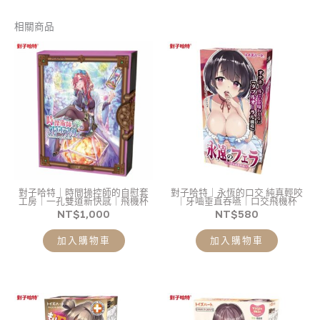
相關商品
對子哈特｜時間操控師的自慰套
對子哈特｜永恆的口交 純真輕咬
工房｜一孔雙道新快感｜飛機杯
｜牙嚙垂直吞嚥｜口交飛機杯
NT$
1,000
NT$
580
加入購物車
加入購物車