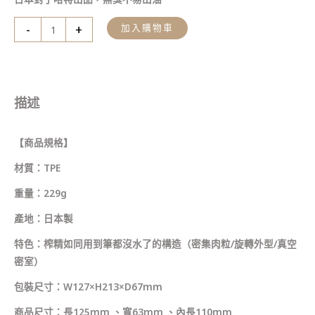
-
+
加入購物車
描述
【商品規格】
材質：TPE
重量：229g
產地：日本製
特色：榨精如同用到筆都沒水了的構造（密集肉粒/旋轉外型/真空
密室）
包裝尺寸：W127×H213×D67mm
商品尺寸：長125mm 、寬63mm 、內長110mm