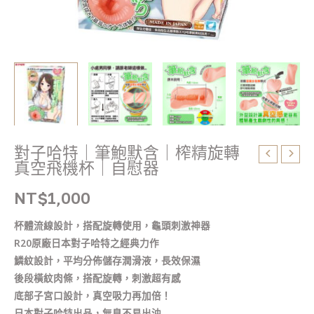
轉
真
空
飛
機
杯
｜
自
慰
對子哈特｜筆鮑默含｜榨精旋轉
器
真空飛機杯｜自慰器
數
量
NT$
1,000
杯體流線設計，搭配旋轉使用，龜頭刺激神器
R20原廠日本對子哈特之經典力作
鱗紋設計，平均分佈儲存潤滑液，長效保濕
後段橫紋肉條，搭配旋轉，刺激超有感
底部子宮口設計，真空吸力再加倍！
日本對子哈特出品，無臭不易出油