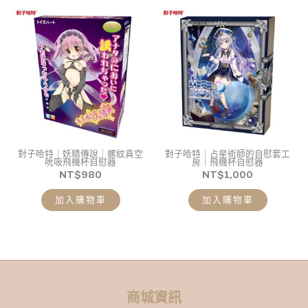
對子哈特｜妖精傳說｜螺紋真空
對子哈特｜占星術師的自慰套工
吮吸飛機杯自慰器
房｜飛機杯自慰器
NT$
980
NT$
1,000
加入購物車
加入購物車
商城資訊