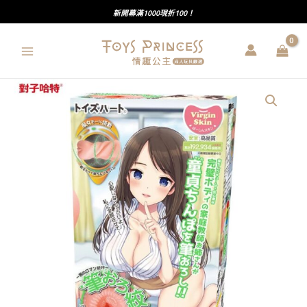
跳
新開幕滿1000現折100！
至
主
要
內
對
容
子
哈
特
｜
筆
鮑
默
含
｜
榨
精
旋