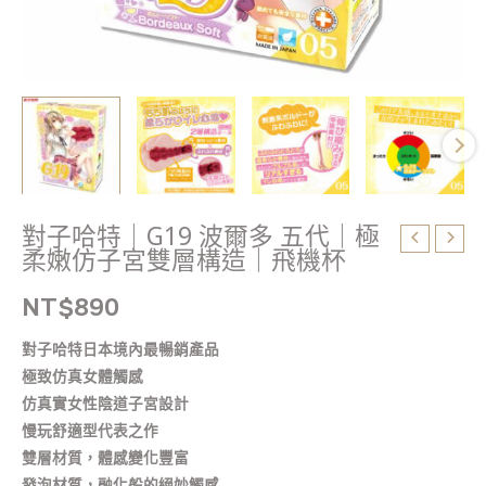
柔
嫩
仿
子
宮
雙
層
構
造
對子哈特｜G19 波爾多 五代｜極
｜
柔嫩仿子宮雙層構造｜飛機杯
飛
機
NT$
890
杯
對子哈特日本境內最暢銷產品
數
極致仿真女體觸感
量
仿真實女性陰道子宮設計
慢玩舒適型代表之作
雙層材質，體感變化豐富
發泡材質，融化般的絕妙觸感