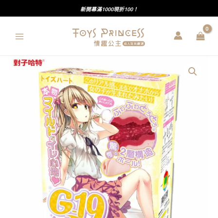
跳
新開幕滿1000現折100！
至
主
要
內
對
容
子
哈
特
｜
G19
波
爾
多
五
代
｜
極