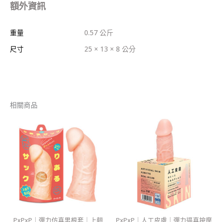
額外資訊
重量
0.57 公斤
尺寸
25 × 13 × 8 公分
相關商品
PxPxP｜彈力仿真男根套｜上翹
PxPxP｜人工皮膚｜彈力逼真按摩