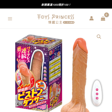
跳
新開幕滿1000現折100！
至
主
要
內
A-
容
one
｜
絕
倫
連
打
｜
人
肌
溫
感
｜