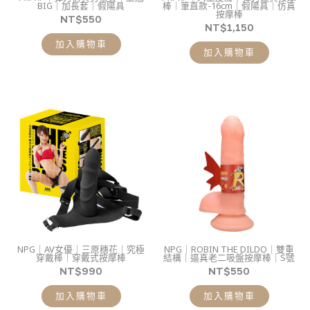
BIG｜加長套｜假陽具
棒｜筆直款-16cm｜假陽具｜仿真
按摩棒
NT$
550
NT$
1,150
加入購物車
加入購物車
NPG｜AV女優｜三原穗花｜究極
NPG｜ROBIN THE DILDO｜雙重
穿戴棒｜穿戴式按摩棒
結構｜逼真老二吸盤按摩棒｜S號
NT$
990
NT$
550
加入購物車
加入購物車