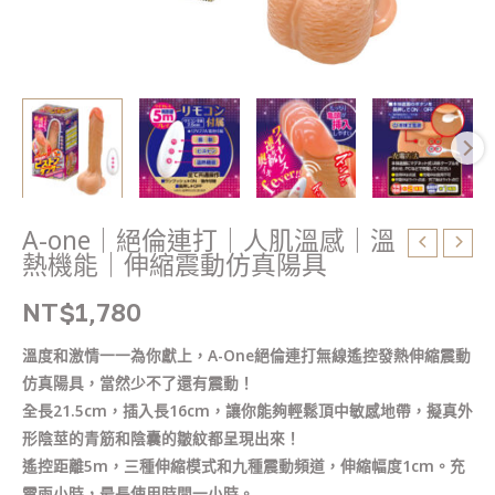
溫
熱
機
能
｜
伸
縮
震
動
A-one｜絕倫連打｜人肌溫感｜溫
仿
熱機能｜伸縮震動仿真陽具
真
陽
NT$
1,780
具
溫度和激情一一為你獻上，A-One絕倫連打無線遙控發熱伸縮震動
數
仿真陽具，當然少不了還有震動！
量
全長21.5cm，插入長16cm，讓你能夠輕鬆頂中敏感地帶，擬真外
形陰莖的青筋和陰囊的皺紋都呈現出來！
遙控距離5m，三種伸縮模式和九種震動頻道，伸縮幅度1cm。充
電兩小時，最長使用時間一小時。