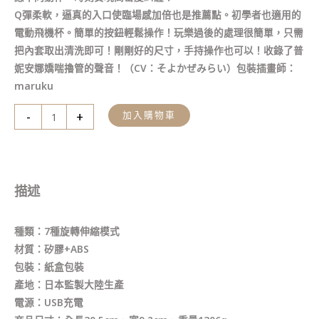
數
Q彈柔軟，逼真的入口使臨場感加倍也是推薦點。初學者也適用的
量
電動飛機杯。簡單的按鈕輕鬆操作！玩樂過後的處理很簡單，只需
把內套取出清洗即可！剛剛好的尺寸，手持操作也可以！收錄了普
妮安娜嬌喘擼管的聲音！（CV：そよかぜみらい）包裝插畫師：
maruku
-
+
加入購物車
描述
種類：7種旋轉伸縮模式
材質：矽膠+ABS
包裝：紙盒包裝
產地：日本監製大陸生產
電源：USB充電