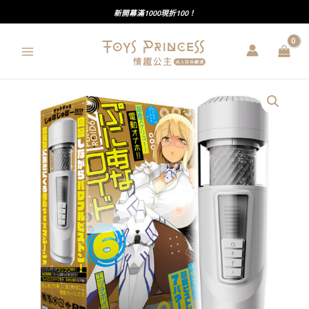
跳
新開幕滿1000現折100！
至
主
要
內
EXE
容
｜
普
妮
安
娜
｜
第
六
彈
｜
7
頻