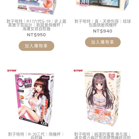
對子哈特｜R17六代G-19｜史上最
對子哈特｜真・天使包容｜結球
真實子宮設計｜新感覺飛機杯｜
包圍擠壓飛機杯
海灘女孩自慰器
NT$
940
NT$
950
加入購物車
加入購物車
對子哈特｜R-20三代｜飛機杯｜
對子哈特｜純潔的蜜壺 進化版｜
自慰器
處女膜六瓣花型肉壁飛機杯自慰