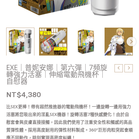
旋
轉
強
力
活
塞
｜
伸
縮
EXE｜普妮安娜｜第六彈｜7頻旋
電
轉強力活塞｜伸縮電動飛機杯｜
動
自慰器
飛
NT$
4,380
機
杯
比SEX更棒！帶有超然推進器的電動飛機杯！一邊旋轉一邊用強力
｜
活塞將您吸出來的淫亂SEX機器！旋轉活塞7種快感變化！由於自
自
慰套會與皮膚直接接觸，因此我們使用了注重安全性和觸感的高品
慰
質彈性體。採用高度耐用的彈性材料製成。360°巨形肉粒突起會順
器
應不同動作，時刻實現高密度糾纏！