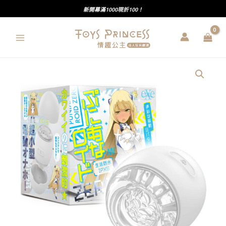
跳
新開幕滿1000現折100！
至
主
要
內
EXE
容
｜
普
妮
安
娜
｜
9
頻
震
動
｜
超