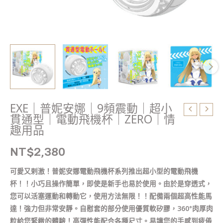
小
貫
通
型
｜
電
動
飛
機
EXE｜普妮安娜｜9頻震動｜超小
杯
貫通型｜電動飛機杯｜ZERO｜情
｜
趣用品
ZERO
NT$
2,380
｜
情
可愛又剌激！普妮安娜電動飛機杯系列推出超小型的電動飛機
趣
杯！！小巧且操作簡單，即使是新手也易於使用。由於是穿透式，
用
您可以活塞運動和轉動它，使用方法無限！！配備兩個超高性能馬
品
達！強力但非常安靜。自慰套的部分使用優質軟矽膠，360°肉厚肉
數
粒給您緊緻的體驗！高彈性能配合各種尺寸。易讓您的手感到疲倦