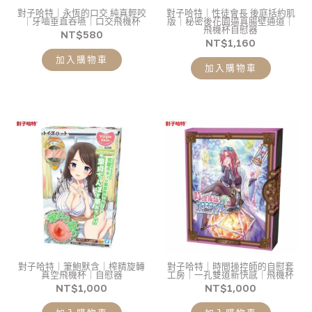
對子哈特｜永恆的口交 純真輕咬
對子哈特｜性徒會長 後庭括約肌
｜牙嚙垂直吞嚥｜口交飛機杯
版｜秘密後花園逼真腸壁通道｜
飛機杯自慰器
NT$
580
NT$
1,160
加入購物車
加入購物車
對子哈特｜筆鮑默含｜榨精旋轉
對子哈特｜時間操控師的自慰套
真空飛機杯｜自慰器
工房｜一孔雙道新快感｜飛機杯
NT$
1,000
NT$
1,000