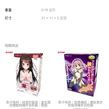
重量
0.19 公斤
尺寸
21 × 11 × 5 公分
相關商品
對子哈特｜純潔的蜜壺｜處女膜
對子哈特｜妖精傳說｜螺紋真空
初體驗飛機杯自慰器｜軟版
吮吸飛機杯自慰器