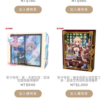
NT$
780
NT$
980
加入購物車
加入購物車
對子哈特｜真・天使包容｜結球
對子哈特｜鍊金術師の自慰套工
包圍擠壓飛機杯
房｜超真空肉球刺激飛機杯
NT$
940
NT$
1,000
加入購物車
加入購物車