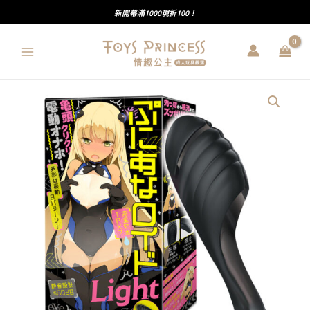
跳
新開幕滿1000現折100！
至
主
要
內
EXE
容
｜
普
妮
安
娜
Light
｜
龜
頭
旋
轉
｜