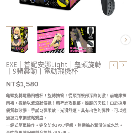
9
頻
震
動
｜
電
動
飛
機
EXE｜普妮安娜Light｜龜頭旋轉
杯
｜9頻震動｜電動飛機杯
數
量
NT$
1,580
龜頭旋轉電動飛機杯！旋轉擼管！從頭到根部深陷刺激！前端摩擦
肉褶，振動以波浪狀傳遞！精準進攻根部，脆脆的肉粒！由於採用
優質軟矽膠，手感Ｑ彈柔軟，光滑舒適。具有出色的彈性，可以通
過握力來調整鬆緊度。
一鍵式簡單操作。完全防水IPX7等級，無需擔心潤滑油或水洗。
高性能馬達配備靜音設計 ≤50 dB。