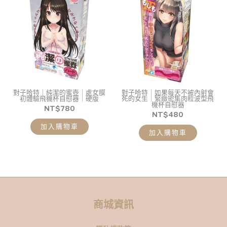
對子哈特｜純潔的蜜壺｜處女膜
對子哈特｜如果每天不被內射會
初體驗飛機杯自慰器｜硬版
死的女生｜緊緻密集肉粒波型飛
機杯自慰器
NT$
780
NT$
480
加入購物車
加入購物車
商城資訊