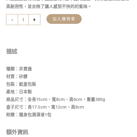
高耐用性，並去除了讓人感到不快的的氣味。
-
+
加入購物車
描述
種類：非貫通
材質：矽膠
包裝：紙盒包裝
產地：日本製
商品尺寸：全長15cm、寬8cm、高6cm、重量380g
盒子尺寸：長17.5cm、寬12cm、高8cm
附贈：隨身包潤滑液1包
額外資訊