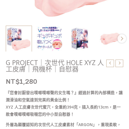
飛
機
杯
｜
自
慰
器
數
量
G PROJECT｜次世代 HOLE XYZ 人
工皮膚｜飛機杯｜自慰器
NT$
1,280
『您會討厭發出噗唧噗唧聲的女生嗎？』經過計算的內部構造，讓
潤滑油和空氣達到完美的黃金比例！
XYZ 人工皮膚次世代蜜穴，全重約394克，插入長約13cm，是一
款會噗唧噗唧吸啜您的中小型自慰器！
外層為顛覆認知的次世代人工皮膚素材「ARGON」，重現柔軟，