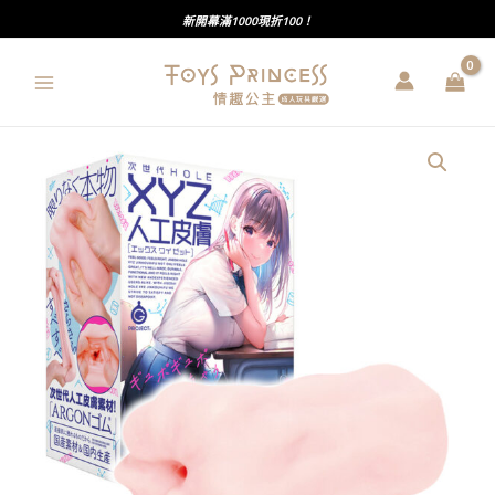
跳
新開幕滿1000現折100！
至
主
要
內
G
容
PROJECT
｜
次
世
代
HOLE
XYZ
人
工
皮
膚
｜