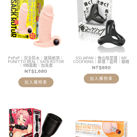
PxPxP｜完全防水｜遠隔絕頂｜
SSI JAPAN｜俺の陰莖環｜MY
PUNITTO REAL｜SACK ROTOR
COCK RING｜屌環｜延時｜鎖精
｜9頻震動｜加長套
NT$
650
NT$
1,680
加入購物車
加入購物車