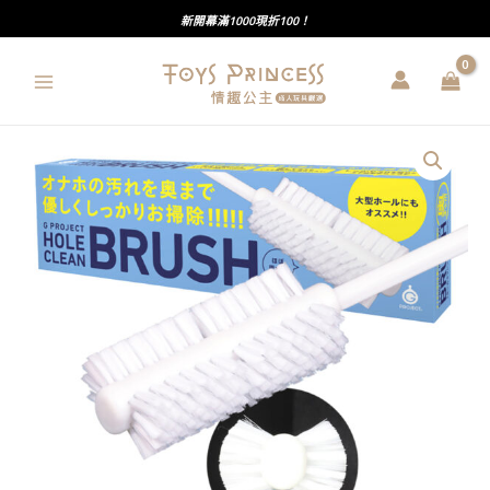
跳
新開幕滿1000現折100！
至
主
要
內
G
容
PROJECT
｜
自
慰
器
專
用
清
潔
棒
｜
清