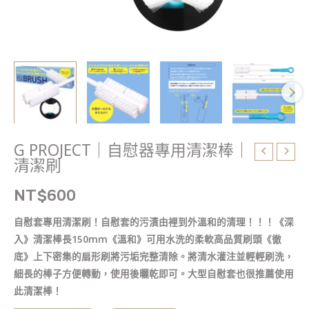
潔
刷
數
量
G PROJECT｜自慰器專用清潔棒｜
清潔刷
NT$
600
自慰套專用清潔刷！自慰套的污漬由裡到外溫和的清理！！！《深
入》清潔棒長150mm《溫和》可用水洗的柔軟高品質刷頭《徹
底》上下密集的扇形刷將污垢完整清除。將清水灌注並輕輕刷洗，
細長的棒子方便轉動，使用後曬乾即可。大型自慰套也很推薦使用
此清潔棒！