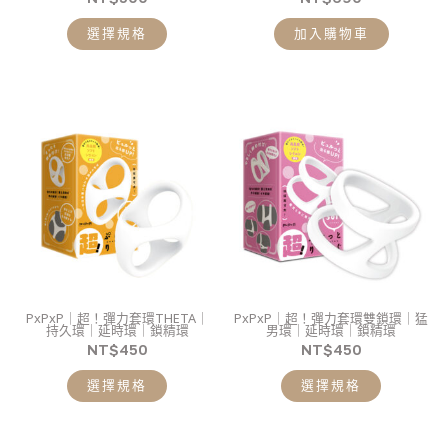
產
選擇規格
加入購物車
品
頁
面
選
此
此
擇
產
產
選
品
品
項
有
有
多
多
種
種
款
款
式。
式。
PxPxP｜超！彈力套環THETA｜
PxPxP｜超！彈力套環雙鎖環｜猛
可
可
持久環｜延時環｜鎖精環
男環｜延時環｜鎖精環
在
在
NT$
450
NT$
450
產
產
選擇規格
選擇規格
品
品
頁
頁
面
面