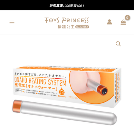
跳
新開幕滿1000現折100！
至
主
要
內
G
容
PROJECT
｜
飛
機
杯
定
時
恆
溫
充
電
式