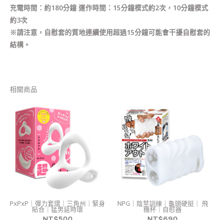
充電時間：約180分鐘 運作時間：15分鐘模式約2次，10分鐘模式
約3次
※請注意，自慰套的質地連續使用超過15分鐘可能會干擾自慰套的
結構。
相關商品
此
產
品
有
多
種
款
式。
PxPxP｜彈力套環｜三角州｜緊身
NPG｜陰莖訓練｜龜頭硬挺｜ 飛
可
貼合｜猛男延時環
機杯｜自慰器
在
NT$
500
NT$
690