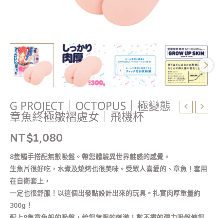
褶
處
女
｜
飛
機
杯
數
量
G PROJECT｜OCTOPUS｜極變態
章魚終極皺褶處女｜飛機杯
NT$
1,080
8隻觸手搭配無數吸盤。帶您體驗異世界魅惑的感覺。
生魚片很好吃，水煮及燒烤也很美味。受眾人喜愛的、章魚！套用
在自衛套上，
一定也很舒服！以這個出發點設計出來的玩具。扎實肉厚重量約
300g！
配上8隻章魚般的吸盤，給您無限的刺激！數不盡的彈力吸盤使您