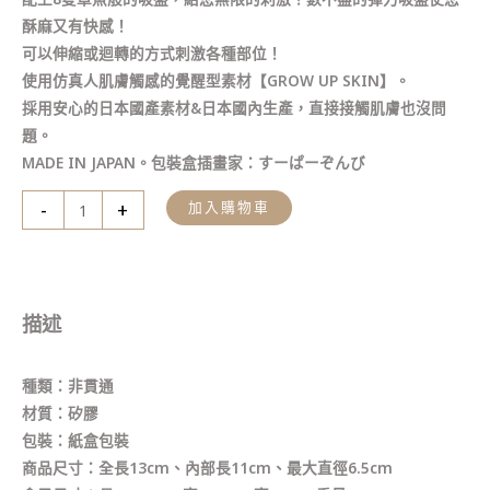
酥麻又有快感！
可以伸縮或迴轉的方式刺激各種部位！
使用仿真人肌膚觸感的覺醒型素材【GROW UP SKIN】。
採用安心的日本國產素材&日本國內生產，直接接觸肌膚也沒問
題。
MADE IN JAPAN。包裝盒插畫家：すーぱーぞんび
-
+
加入購物車
描述
種類：非貫通
材質：矽膠
包裝：紙盒包裝
商品尺寸：全長13cm、內部長11cm、最大直徑6.5cm