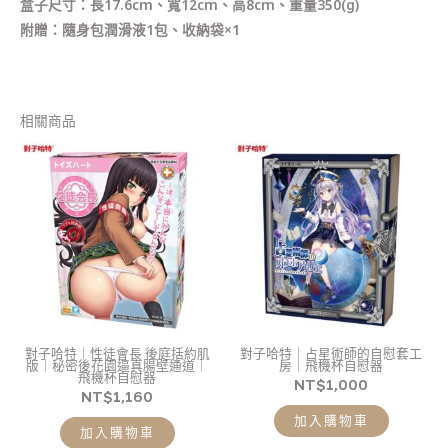
盒子尺寸：長17.6cm、寬12cm、高8cm、重量350(g)
附贈：隨身包潤滑液1包、收納袋×1
相關商品
對子哈特｜性徒會長 後庭括約肌
對子哈特｜占星術師的自慰套工
版｜秘密後花園逼真腸壁通道｜
房｜飛機杯自慰器
飛機杯自慰器
NT$
1,000
NT$
1,160
加入購物車
加入購物車