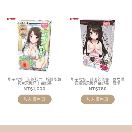
對子哈特｜筆鮑默含｜榨精旋轉
對子哈特｜純潔的蜜壺｜處女膜
真空飛機杯｜自慰器
初體驗飛機杯自慰器｜硬版
NT$
1,000
NT$
780
加入購物車
加入購物車