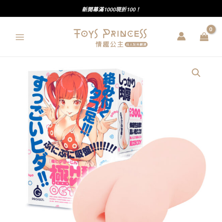
跳
新開幕滿1000現折100！
至
主
要
內
G
容
PROJECT
｜
OCTOPUS
｜
極
變
態
章
魚
終
極
皺