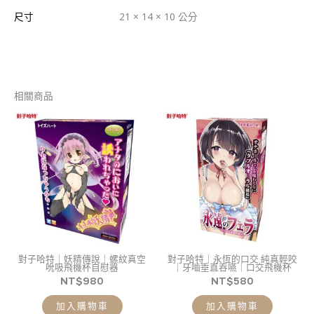
尺寸
21 × 14 × 10 公分
相關商品
對子哈特｜妖精傳說｜螺紋真空
對子哈特｜永恆的口交 純真輕咬
吮吸飛機杯自慰器
｜牙嚙垂直吞嚥｜口交飛機杯
NT$
980
NT$
580
加入購物車
加入購物車