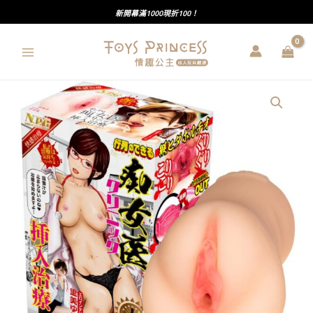
跳
新開幕滿1000現折100！
至
主
要
內
NPG
容
｜
人
氣
爆
棚
的
女
醫
生
插
入
治