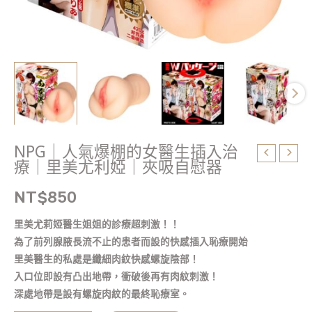
療
｜
里
美
尤
利
婭
｜
夾
NPG｜人氣爆棚的女醫生插入治
吸
療｜里美尤利婭｜夾吸自慰器
自
慰
NT$
850
器
里美尤莉婭醫生姐姐的診療超刺激！！
數
為了前列腺腋長流不止的患者而設的快感插入恥療開始
量
里美醫生的私處是纖細肉紋快感螺旋陰部！
入口位即設有凸出地帶，衝破後再有肉紋刺激！
深處地帶是設有螺旋肉紋的最終恥療室。