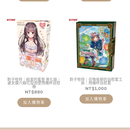
對子哈特｜純潔的蜜壺 進化版｜
對子哈特｜召喚術師的自慰套工
處女膜六瓣花型肉壁飛機杯自慰
房｜飛機杯自慰套
器
NT$
1,000
NT$
880
加入購物車
加入購物車