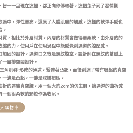
，皆一一呈現在這裡，都正向你傳輸著，這個兔子到了發情期
軟適中，彈性更高，還原了人體肌膚的觸感，這樣的軟彈手感也
素。
材質，相比於外層材質，內層的材質會做得更柔軟，由外層的的
收縮的力，使用戶在使用過程中能感覺到通道的腔壓感。
口加固的設計，通道口之後是螺紋腔室，設計師在螺紋的基礎上
了一層排空閥設計。
“三角肌群”形成的通道，緊連著凸起，而後到達了帶有吸盤的真空
，一邊是凸起，一邊是深皺褶區。
曲折的連續真空腔，用一個大約2cm的仿生肌，讓通道的曲折感
有一個很柔軟的顆粒作為收尾。
加入購物車