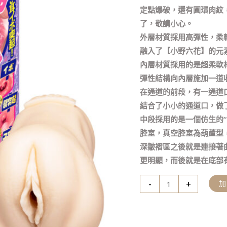
六
定點爆破，還有圓環肉紋
花
了，敬請小心。
｜
外層材質採用高彈性，柔
色
融入了【小野六花】的元
情
內層材質採用的是超柔軟
小
彈性結構向內層施加一道
兔
在通道的前段，有一通道
兔
結合了小小的通道口，做
｜
中段採用的是一個仿生的
名
腔室，真空腔室為葫蘆型
器
深皺褶區之後就是連接著
飛
更明顯，而後就是在底部
機
-
+
杯
數
量