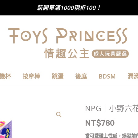
新開幕滿1000現折100！
機杯
按摩棒
跳蛋
後庭
BDSM
潤
NPG｜小野六
NPG
｜
NT$
780
小
野
當可愛碰上性感，爆發前