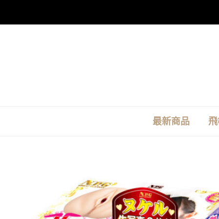
跳
至
主
要
內
容
最新商品
飛