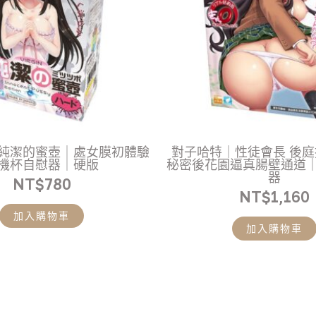
純潔的蜜壺｜處女膜初體驗
對子哈特｜性徒會長 後
機杯自慰器｜硬版
秘密後花園逼真腸壁通道
器
NT$
780
NT$
1,160
加入購物車
加入購物車