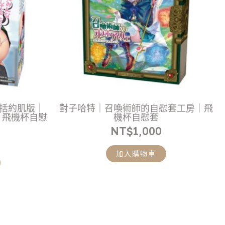
庭括約肌版｜
對子哈特｜召喚術師的自慰套工房｜飛
｜飛機杯自慰
機杯自慰套
NT$
1,000
加入購物車