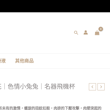
搜
尋
滑液
其他商品
花｜色情小兔兔｜名器飛機杯
所未有的激情，螺旋的扭紋扣殺，肉排的下壓攻擊，肉壁突起的