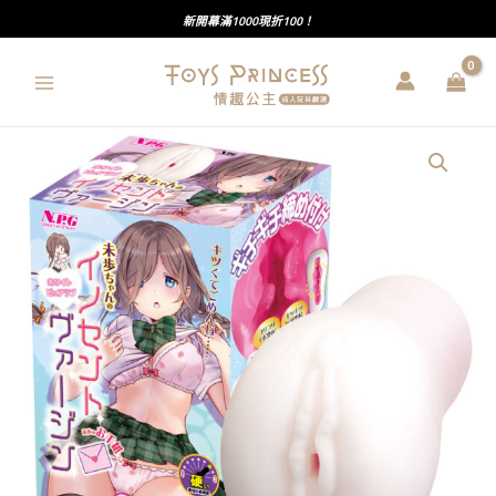
跳
新開幕滿1000現折100！
至
主
要
內
NPG
容
｜
清
純
處
子
的
未
步
醬
｜
飛
機