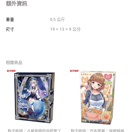
額外資訊
重量
0.5 公斤
尺寸
19 × 13 × 9 公分
相關商品
對子哈特｜占星術師的自慰套工
對子哈特｜巴布密著｜保姆姊姊