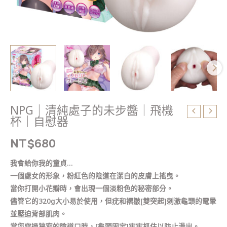
杯
｜
自
慰
器
數
量
NPG｜清純處子的未步醬｜飛機
杯｜自慰器
NT$
680
我會給你我的童貞…
一個處女的形象，粉紅色的陰道在潔白的皮膚上搖曳。
當你打開小花瓣時，會出現一個淡粉色的秘密部分。
儘管它的320g大小易於使用，但疣和褶皺[雙突起]刺激龜頭的電暈
並壓迫背部肌肉。
當您穿過狹窄的陰道口時，[龜頭固定]牢牢抓住以防止滑出。