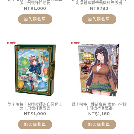
房｜飛機杯自慰器
刺激龜頭繫帶飛機杯夾吸器
NT$
1,000
NT$
780
加入購物車
加入購物車
對子哈特｜召喚術師的自慰套工
對子哈特｜性徒會長 處女小穴版
房｜飛機杯自慰套
｜飛機杯自慰器
NT$
1,000
NT$
1,160
加入購物車
加入購物車