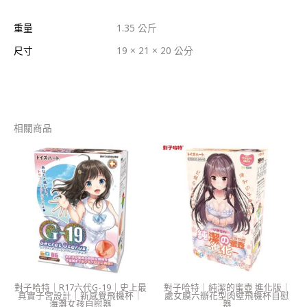
重量
1.35 公斤
尺寸
19 × 21 × 20 公分
相關商品
對子哈特｜R17六代G-19｜史上最
對子哈特｜純潔的蜜壺 進化版｜
真實子宮設計｜新感覺飛機杯｜
處女膜六瓣花型肉壁飛機杯自慰
海灘女孩自慰器
器