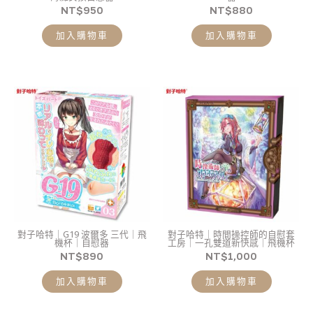
NT$
950
NT$
880
加入購物車
加入購物車
對子哈特｜G19 波爾多 三代｜飛
對子哈特｜時間操控師的自慰套
機杯｜自慰器
工房｜一孔雙道新快感｜飛機杯
NT$
890
NT$
1,000
加入購物車
加入購物車