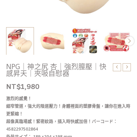
感
昇
天
｜
夾
吸
自
慰
器
NPG｜神之尻 杏｜強烈膣壓｜快
數
感昇天｜夾吸自慰器
量
NT$
1,980
激烈的感覺！
細窄管道，強大的陰道壓力！身體裡面的塑膠骨盤，讓你在進入時
更緊縮！
超像真臨場感！緊密紋路，插入時快感加倍！バーコード：
4582297502864
外装サイズ： 189 ×204 ×198 mm