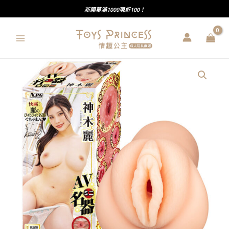
跳
新開幕滿1000現折100！
至
主
要
內
NPG
容
｜
神
木
麗
｜
AV
迷
你
名
器
｜
飛