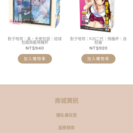
對子哈特｜真・天使包容｜結球
對子哈特｜R20二代｜飛機杯｜自
包圍擠壓飛機杯
慰器
NT$
940
NT$
920
加入購物車
加入購物車
商城資訊
隱私權政策
服務條款