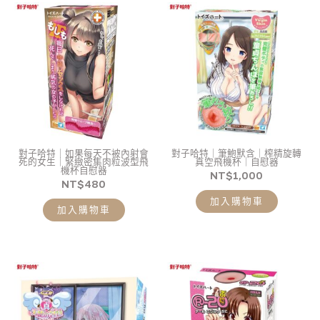
對子哈特｜如果每天不被內射會
對子哈特｜筆鮑默含｜榨精旋轉
死的女生｜緊緻密集肉粒波型飛
真空飛機杯｜自慰器
機杯自慰器
NT$
1,000
NT$
480
加入購物車
加入購物車