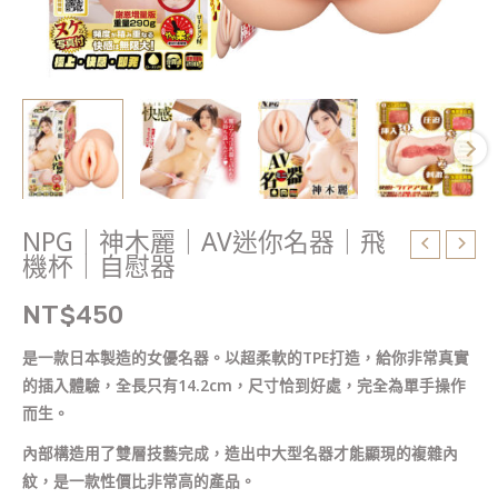
機
杯
｜
自
慰
器
數
量
NPG｜神木麗｜AV迷你名器｜飛
機杯｜自慰器
NT$
450
是一款日本製造的女優名器。以超柔軟的TPE打造，給你非常真實
的插入體驗，全長只有14.2cm，尺寸恰到好處，完全為單手操作
而生。
內部構造用了雙層技藝完成，造出中大型名器才能顯現的複雜內
紋，是一款性價比非常高的產品。