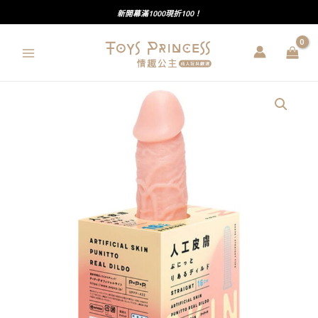
跳
新開幕滿1000現折100！
至
主
要
內
PxPxP
容
｜
人
工
皮
膚
｜
彈
力
逼
真
按
摩