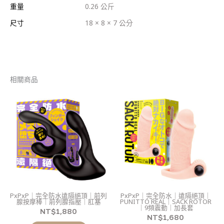
重量
0.26 公斤
尺寸
18 × 8 × 7 公分
相關商品
PxPxP｜完全防水遠隔絕頂｜前列
PxPxP｜完全防水｜遠隔絕頂｜
腺按摩棒｜前列腺指壓｜肛塞
PUNITTO REAL｜SACK ROTOR
｜9頻震動｜加長套
NT$
1,880
NT$
1,680