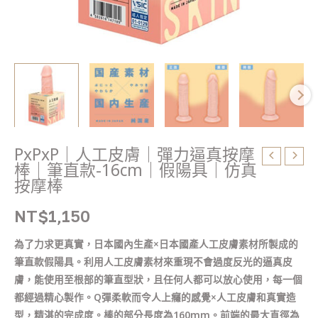
棒
｜
筆
直
款-16cm
｜
假
陽
具
PxPxP｜人工皮膚｜彈力逼真按摩
｜
棒｜筆直款-16cm｜假陽具｜仿真
仿
按摩棒
真
NT$
1,150
按
摩
為了力求更真實，日本國內生產×日本國產人工皮膚素材所製成的
棒
筆直款假陽具。利用人工皮膚素材來重現不會過度反光的逼真皮
數
膚，能使用至根部的筆直型狀，且任何人都可以放心使用，每一個
量
都經過精心製作。Q彈柔軟而令人上癮的感覺×人工皮膚和真實造
型，精湛的完成度。棒的部分長度為160mm。前端的最大直徑為