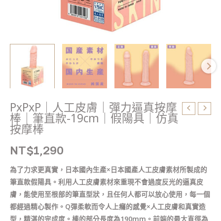
棒
｜
筆
直
款-19cm
｜
假
陽
具
PxPxP｜人工皮膚｜彈力逼真按摩
｜
棒｜筆直款-19cm｜假陽具｜仿真
仿
按摩棒
真
NT$
1,290
按
摩
為了力求更真實，日本國內生產×日本國產人工皮膚素材所製成的
棒
筆直款假陽具。利用人工皮膚素材來重現不會過度反光的逼真皮
數
膚，能使用至根部的筆直型狀，且任何人都可以放心使用，每一個
量
都經過精心製作。Q彈柔軟而令人上癮的感覺×人工皮膚和真實造
型，精湛的完成度。棒的部分長度為190mm。前端的最大直徑為