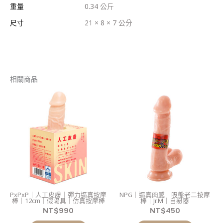
重量
0.34 公斤
尺寸
21 × 8 × 7 公分
相關商品
PxPxP｜人工皮膚｜彈力逼真按摩
NPG｜逼真肉感｜吸盤老二按摩
棒｜12cm｜假陽具｜仿真按摩棒
棒｜Jr.M｜自慰器
NT$
990
NT$
450