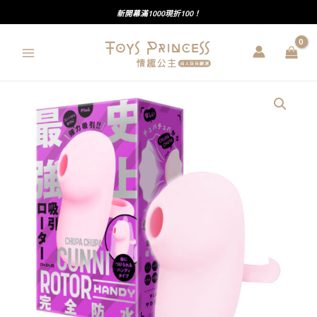
跳
新開幕滿1000現折100！
至
主
要
內
PxPxP
容
｜
完
全
防
水
｜
嘖
吧
嘖
吧
吸
陰