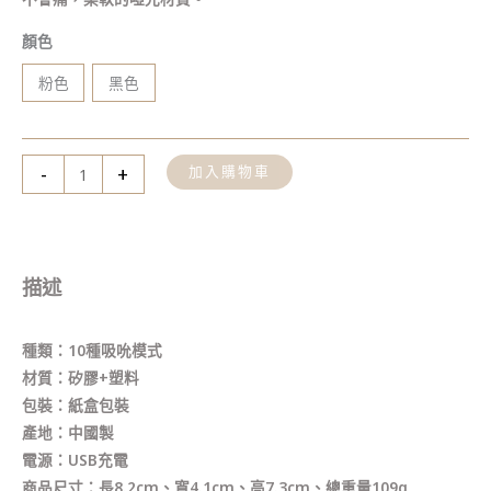
顏色
粉色
黑色
-
+
加入購物車
描述
種類：10種吸吮模式
材質：矽膠+塑料
包裝：紙盒包裝
產地：中國製
電源：USB充電
商品尺寸：長8.2cm、寬4.1cm、高7.3cm、總重量109g