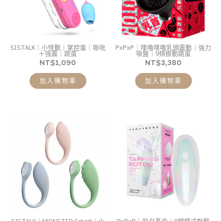
SISTALK｜小怪獸｜掌控蛋｜吸吮
PxPxP｜噗嚕噗嚕乳頭震動｜強力
＋強震｜跳蛋
吸盤｜9頻振動跳蛋
NT$
1,090
NT$
3,380
加入購物車
加入購物車
此
產
品
有
多
種
款
式。