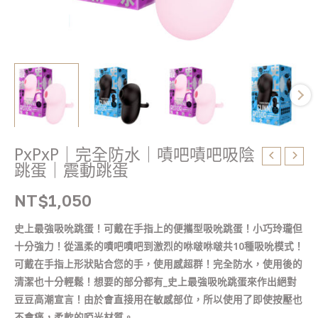
跳
蛋
｜
震
動
跳
蛋
數
量
PxPxP｜完全防水｜嘖吧嘖吧吸陰
跳蛋｜震動跳蛋
NT$
1,050
史上最強吸吮跳蛋！可戴在手指上的便攜型吸吮跳蛋！小巧玲瓏但
十分強力！從溫柔的嘖吧嘖吧到激烈的咻啵咻啵共10種吸吮模式！
可戴在手指上形狀貼合您的手，使用感超群！完全防水，使用後的
清潔也十分輕鬆！想要的部分都有_史上最強吸吮跳蛋來作出絕對
豆豆高潮宣言！由於會直接用在敏感部位，所以使用了即使按壓也
不會痛，柔軟的啞光材質。