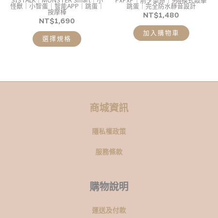
SISTALK｜MONSTER Smart｜小
PxPxP｜前夕革命｜9頻模式敲擊
可
怪獸｜小智蛋｜智能APP｜跳蛋｜
跳蛋｜完全防水靜音設計
按摩棒
在
NT$
1,480
NT$
1,690
產
加入購物車
品
選擇規格
頁
面
選
擇
選
商城資訊
項
隱私權政策
服務條款
購物說明
運送及付款