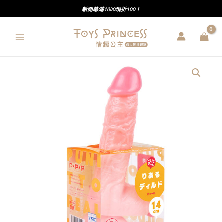
跳
新開幕滿1000現折100！
至
主
要
內
PxPxP
容
｜
純
日
產
｜
Q
彈
柔
軟
｜
彈
力