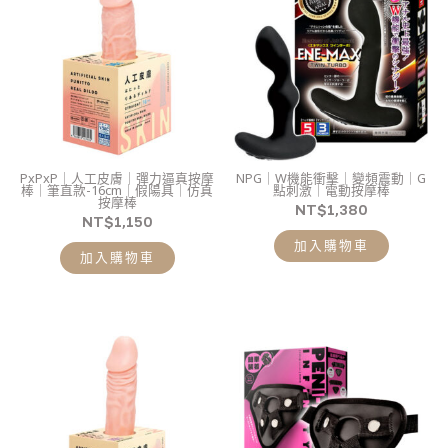
PxPxP｜人工皮膚｜彈力逼真按摩
NPG｜W機能衝擊｜變頻震動｜G
棒｜筆直款-16cm｜假陽具｜仿真
點刺激｜電動按摩棒
按摩棒
NT$
1,380
NT$
1,150
加入購物車
加入購物車