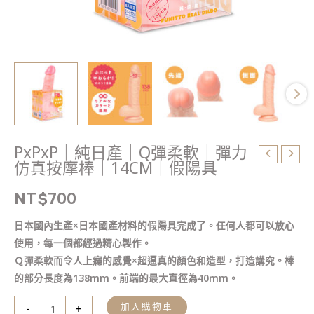
仿
真
按
摩
棒
｜
14CM
｜
假
PxPxP｜純日產｜Q彈柔軟｜彈力
陽
仿真按摩棒｜14CM｜假陽具
具
數
NT$
700
量
日本國內生產×日本國產材料的假陽具完成了。任何人都可以放心
使用，每一個都經過精心製作。
Ｑ彈柔軟而令人上癮的感覺×超逼真的顏色和造型，打造講究。棒
的部分長度為138mm。前端的最大直徑為40mm。
-
+
加入購物車