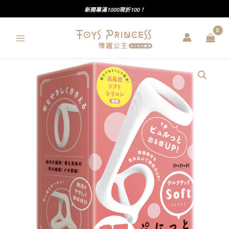
跳
新開幕滿1000現折100！
至
主
要
內
PxPxP
容
｜
超！
彈
力
套
環
三
角
鎖
精
套
｜