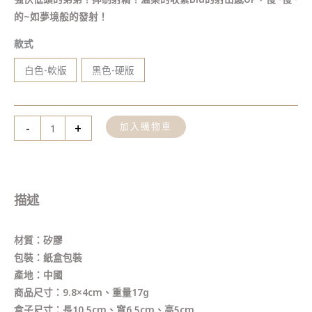
的~如夢境般的發射！
款式
白色-軟版
黑色-硬版
-
+
加入購物車
描述
材質：矽膠
包裝：紙盒包裝
產地：中國
商品尺寸：9.8×4cm、重量17g
盒子尺寸：長10.5cm、寬6.5cm、高5cm