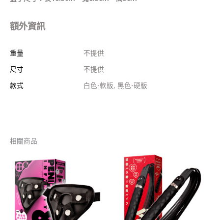
額外資訊
重量
不提供
尺寸
不提供
款式
白色-軟版, 黑色-硬版
相關商品