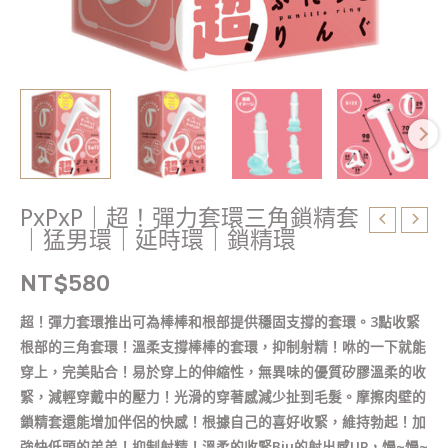
猛
男
環
｜
延
時
環
｜
鎖
PxPxP｜超！彈力套環三角鎖精套
精
｜猛男環｜延時環｜鎖精環
環
數
NT$
580
量
超！彈力套環推出可為棒棒和根部提供穩固支撐的套環。3點收緊
根部的三角套環！溫柔支撐棒棒的套環，抑制射精！咻的一下就能
穿上，完美貼合！易於穿上的伸縮性，無異味的優質矽膠溫柔的收
緊，減輕穿戴中的壓力！光滑的穿著感減少扯到毛髮。摩擦肉壁的
鎖精套還能增加伴侶的快感！根據自己的喜好收緊，維持勃起！加
強快低頭的弟弟！抑制射精！溫柔的收緊Biu的射出感UP，慢~慢~