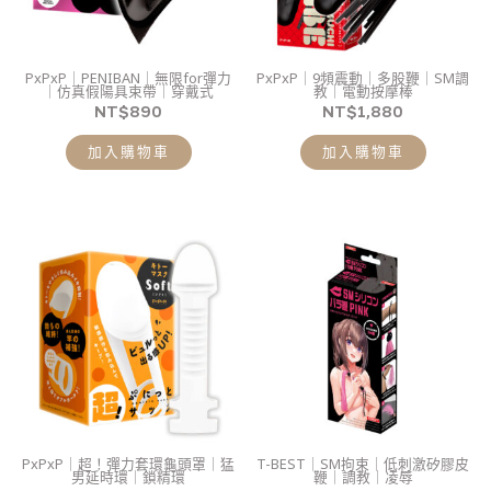
PxPxP｜PENIBAN｜無限for彈力
PxPxP｜9頻震動｜多股鞭｜SM調
｜仿真假陽具束帶｜穿戴式
教｜電動按摩棒
NT$
890
NT$
1,880
加入購物車
加入購物車
此
產
品
有
多
種
款
式。
PxPxP｜超！彈力套環龜頭罩｜猛
T-BEST｜SM拘束｜低刺激矽膠皮
可
男延時環｜鎖精環
鞭｜調教｜凌辱