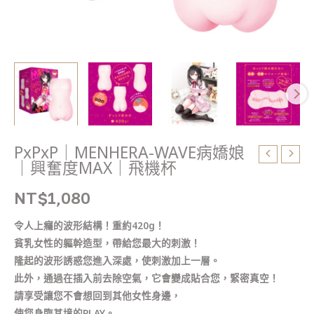
飛
機
杯
數
量
PxPxP｜MENHERA-WAVE病嬌娘
｜興奮度MAX｜飛機杯
NT$
1,080
令人上癮的波形結構！重約420g！
貧乳女性的軀幹造型，帶給您最大的刺激！
隆起的波形誘惑您進入深處，使刺激加上一層。
此外，通過在插入前去除空氣，它會變成貼合您，緊密真空！
請享受讓您不會想回到其他女性身邊，
使您身臨其境的PLAY。