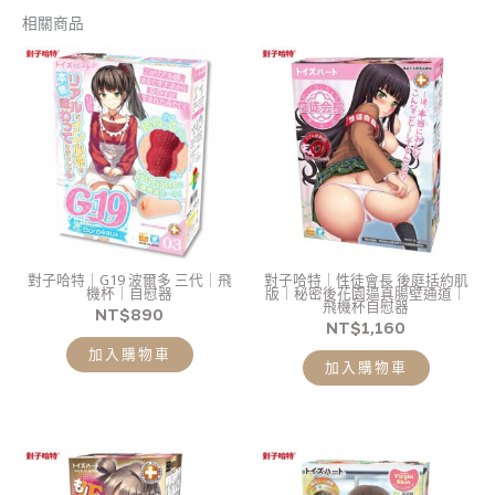
相關商品
對子哈特｜G19 波爾多 三代｜飛
對子哈特｜性徒會長 後庭括約肌
機杯｜自慰器
版｜秘密後花園逼真腸壁通道｜
飛機杯自慰器
NT$
890
NT$
1,160
加入購物車
加入購物車