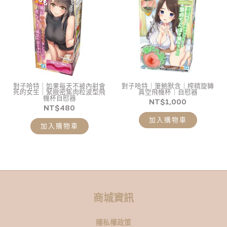
對子哈特｜如果每天不被內射會
對子哈特｜筆鮑默含｜榨精旋轉
死的女生｜緊緻密集肉粒波型飛
真空飛機杯｜自慰器
機杯自慰器
NT$
1,000
NT$
480
加入購物車
加入購物車
商城資訊
隱私權政策