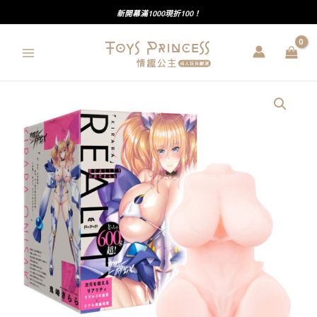
跳
新開幕滿1000現折100！
至
主
要
內
PxPxP
容
｜
REALITY
對
魔
忍
綺
羅
羅
｜
彎
曲
肉