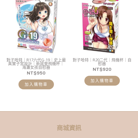
對子哈特｜R17六代G-19｜史上最
對子哈特｜R20二代｜飛機杯｜自
真實子宮設計｜新感覺飛機杯｜
慰器
海灘女孩自慰器
NT$
920
NT$
950
加入購物車
加入購物車
商城資訊