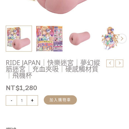
宮
｜
充
血
夾
吸
｜
硬
感
RIDE JAPAN｜快樂迷宮｜夢幻縱
觸
筋迷宮｜充血夾吸｜硬感觸材質
材
｜飛機杯
質
NT$
1,280
｜
飛
-
+
加入購物車
機
杯
數
量