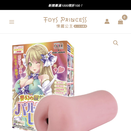
跳
新開幕滿1000現折100！
至
主
要
內
RIDE
容
JAPAN
｜
快
樂
迷
宮
｜
夢
幻
縱
筋
迷