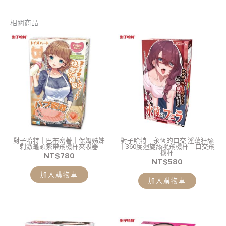
相關商品
對子哈特｜巴布密著｜保姆姊姊
對子哈特｜永恆的口交 淫蕩狂舔
刺激龜頭繫帶飛機杯夾吸器
｜360度迴旋舔吮飛機杯｜口交飛
機杯
NT$
780
NT$
580
加入購物車
加入購物車