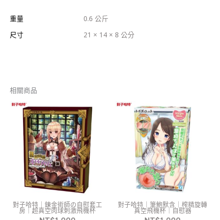
重量
0.6 公斤
尺寸
21 × 14 × 8 公分
相關商品
對子哈特｜鍊金術師の自慰套工
對子哈特｜筆鮑默含｜榨精旋轉
房｜超真空肉球刺激飛機杯
真空飛機杯｜自慰器
NT$
1,000
NT$
1,000