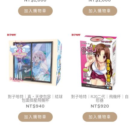
加入購物車
加入購物車
對子哈特｜真・天使包容｜結球
對子哈特｜R20二代｜飛機杯｜自
包圍擠壓飛機杯
慰器
NT$
940
NT$
920
加入購物車
加入購物車