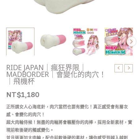
的
肉
穴！
｜
飛
機
杯
數
量
RIDE JAPAN｜瘋狂界限｜
MADBORDER｜會變化的肉穴！
｜飛機杯
NT$
1,180
正所謂女人心海底針，肉穴當然也要有變化！真正感受會有層次
感、會變化的肉穴！
超大肉輪侍候！無盡的肉輪將會輾壓你的肉棒，採用全新素材，實
現前軟後硬的觸感變化。
並且逐漸加大肉輪，配合前軟後硬的素材，讓你感受到越入越刺