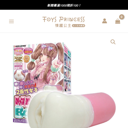
跳
新開幕滿1000現折100！
至
主
要
內
RIDE
容
JAPAN
｜
瘋
狂
界
限
｜
MADBORDER
｜
會
變
化