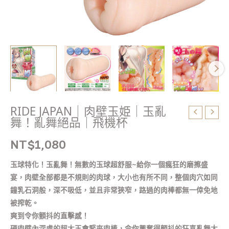
絕
品
｜
飛
機
杯
數
量
RIDE JAPAN｜肉壁玉姫｜玉亂
舞！亂舞絕品｜飛機杯
NT$
1,080
玉球特化！玉亂舞！無數的玉球超舒服~給你一個瘋狂的磨擦盛
宴，肉壁全部都是不規則的肉球，大小也有所不同，整個肉穴如同
鐘乳石洞般，深不吸低，並且非常狹窄，路過的肉棒都無一倖免地
被搾乾。
爽到令你顫抖的直擊感！
硬肉壁內深處的超大玉會緊夾肉棒，令你興奮得顫抖的狂喜亂舞大