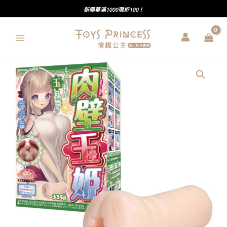
跳
新開幕滿1000現折100！
至
主
要
內
RIDE
容
JAPAN
｜
肉
壁
玉
姫
｜
玉
亂
舞！
亂
舞