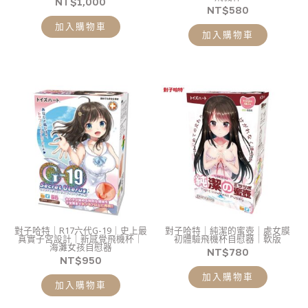
NT$
1,000
NT$
580
加入購物車
加入購物車
對子哈特｜R17六代G-19｜史上最
對子哈特｜純潔的蜜壺｜處女膜
真實子宮設計｜新感覺飛機杯｜
初體驗飛機杯自慰器｜軟版
海灘女孩自慰器
NT$
780
NT$
950
加入購物車
加入購物車