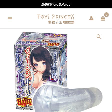
跳
新開幕滿1000現折100！
至
主
要
內
RIDE
容
JAPAN
｜
處
女
螺
旋
｜
第
六
彈
｜
六