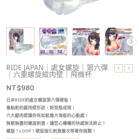
重
螺
旋
縱
肉
壁
｜
飛
機
RIDE JAPAN｜處女螺旋｜第六彈
杯
｜六重螺旋縱肉壁｜飛機杯
數
量
NT$
980
日本RIDE的處女螺旋第六彈硬版！
像船舵的縱肉壁形狀，新型態成現！
六大縱肉壁讓你有如航像大海般的心動感！
無窮無盡的螺旋刺激，讓您心癢癢的快感無法終止！
螺旋！LOOP！硬版強化刺激層次等著你挑戰！