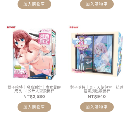
加入購物車
加入購物車
對子哈特｜發育測定｜處女覺醒
對子哈特｜真・天使包容｜結球
成長 1.1公斤大型飛機杯
包圍擠壓飛機杯
NT$
2,580
NT$
940
加入購物車
加入購物車