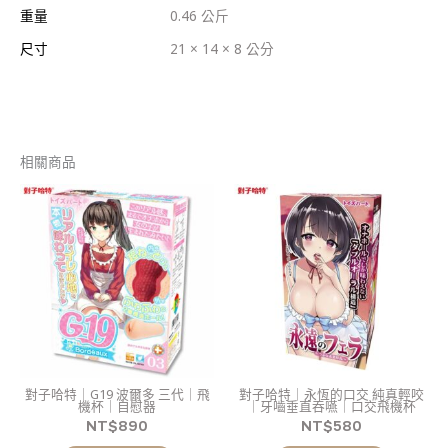
重量
0.46 公斤
尺寸
21 × 14 × 8 公分
相關商品
對子哈特｜G19 波爾多 三代｜飛
對子哈特｜永恆的口交 純真輕咬
機杯｜自慰器
｜牙嚙垂直吞嚥｜口交飛機杯
NT$
890
NT$
580