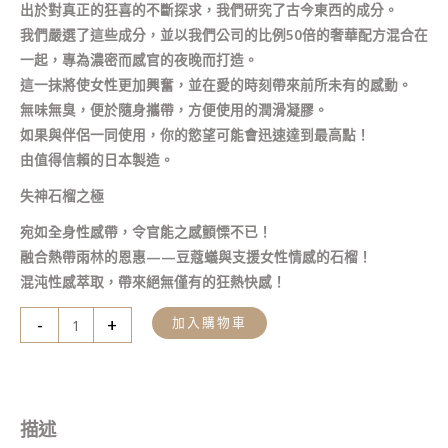
出於對真正的狂喜的不斷探求，我們研究了古今東西的成分。
我們嚴選了這些成分，並以我們公司的比例50倍的奢華配方混合在
一起，專為濃密而感官的夜晚而打造。
這一抹將使女性更加興奮，並在愛的時刻帶來前所未有的感動。
無味無臭，便於隨身攜帶，方便使用的潤滑凝膠。
如果與伴侶一同使用，你的慾望可能會迅速達到最高點！
由值得信賴的日本製造。
失神石榴之極
宛如全身性感帶，令官能之感顫慄不已！
融合熱帶雨林的恩惠——豆蔻蟻與支援女性情感的石榴！
混沌性感萃取，帶來絕無僅有的狂熱快感！
-
+
加入購物車
描述