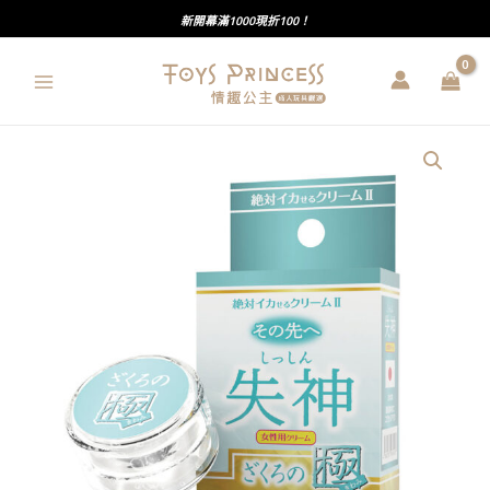
跳
新開幕滿1000現折100！
至
主
要
內
Wild
容
One
｜
絕
對
高
潮
II
｜
失
神
｜
石