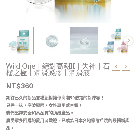
榴
之
極
｜
潤
滑
凝
膠
｜
Wild One｜絕對高潮II｜失神｜石
潤
榴之極｜潤滑凝膠｜潤滑液
滑
液
NT$
360
數
期待已久的新品登場絕對讓你高潮50倍霜的新陣容！
量
只需一抹，突破極限，女性專用感官霜！
我們堅持安全和高品質的頂級產品。
廣受眾多回購的愛用者歡迎，已成為日本各地家喻戶曉的最暢銷產
品。