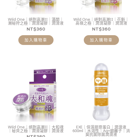
Wild One｜絕對高潮II｜滿開｜
Wild One｜絕對高潮II｜花魁｜
潮秘狩之極｜潤滑凝膠｜潤滑液
高嶺之極｜潤滑凝膠｜潤滑液
NT$
360
NT$
360
加入購物車
加入購物車
Wild One｜絕對高潮II｜大和魂
EXE｜保濕膠原蛋白｜潤滑液
｜秘貝之極｜潤滑凝膠｜潤滑液
600ml｜水溶性｜Ag+銀離子｜消
臭抗菌除菌潤滑液
NT$
360